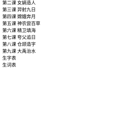
第二课
女娲造人
第三课
羿射九日
第四课
嫦娥奔月
第五课
神农尝百草
第六课
精卫填海
第七课
夸父追日
第八课
仓颉造字
第九课
大禹治水
生字表
生词表