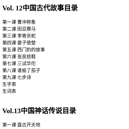
Vol. 12
中国古代故事
目录
第一课
曹沖称象
第二课
田忌赛马
第三课
李寄杀蛇
第四课
晏子使楚
第五课
西门豹的故事
第六课
张良拾鞋
第七课
三试华佗
第八课
谁偷了茄子
第九课
七步诗
生字表
生词表
Vol.13
中国神话传说
目录
第一课
盘古开天地