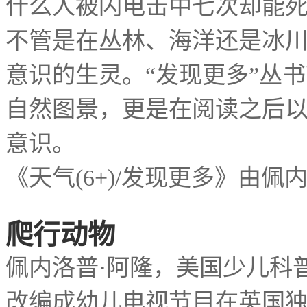
什么人被闪电击中七次却能
不管是在丛林、海洋还是冰
意识的生灵。
发现更多
丛书
“
”
自然图景，更是在阅读之后
意识。
《天气
发现更多》由佩
(6+)/
爬行动物
佩内洛普
阿隆，美国少儿科
·
改编成幼儿电视节目在英国