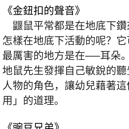
《金鈕扣的聲
音》
鼴鼠平常都是在地底下鑽
怎樣在地底下活動的呢？它
最厲害的地方是在
──
耳朵
地鼠先生發揮自己敏銳的聽
人物的角色，讓幼兒藉著這
用」的道理
。
《豌豆兄
弟》