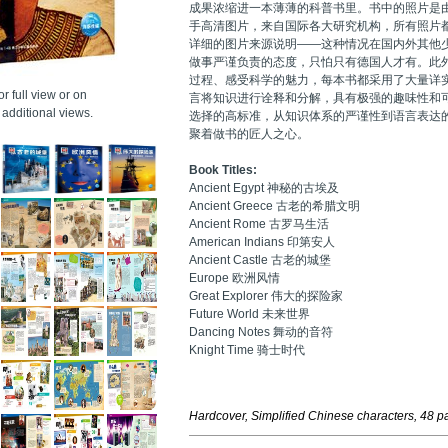
成果浓缩进一本薄薄的科普书里。书中的照片是
手高清图片，来自国际各大研究机构，所有照片
详细的图片来源说明——这种情况在国内外其他
做事严谨负责的态度，只怕只有德国人才有。此
过程、感受科学的魅力，每本书都采用了大量详
r full view or on
言将知识进行诠释和分解，具有极强的趣味性和
additional views.
选择的高标准，从知识体系的严谨性到语言表达
聚着做书的匠人之心。
Book Titles:
Ancient Egypt 神秘的古埃及
Ancient Greece 古老的希腊文明
Ancient Rome 古罗马生活
American Indians 印第安人
Ancient Castle 古老的城堡
Europe 欧洲风情
Great Explorer 伟大的探险家
Future World 未来世界
Dancing Notes 舞动的音符
Knight Time 骑士时代
Hardcover, Simplified Chinese characters, 48 p