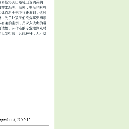
由泰斯洛芙出版社出资购买的一
都非常精美、清晰，书后均附有
少儿百科全书中很难看到，这种
外，为了让孩子们充分享受阅读
实有趣的案例，用深入浅出的语
可读性。从作者的专业性到素材
的反复打磨，凡此种种，无不凝
ages/book, 11”x9.1”