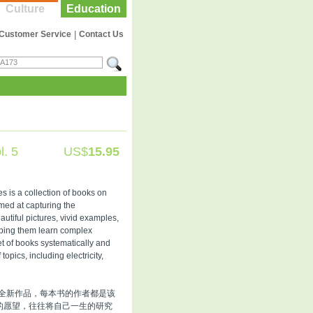
Culture
Education
Customer Service
|
Contact Us
. 5
US$
15.95
 is a collection of books on
imed at capturing the
utiful pictures, vivid examples,
lping them learn complex
et of books systematically and
pics, including electricity,
的全新作品，每本书的作者都是该
的愿望，往往将自己一生的研究