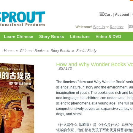
Cart
|
Account
|
Welcome!
Sign-in
or
Register
Learn Chinese
Story Books
Literature
Video & DVD
y
Home
»
Chinese Books
»
Story Books
»
Social Study
How and Why Wonder Books Vol
BSA173
The timeless "How and Why Wonder Book" series
science, nature, history and the environment, a
imagination of youth. The books use rich and bea
and language that children can understand, he
scientific phenomena at a young age. The full s
comprehensively covers an expansive variety of to
dogs, and stars!
《什么是什么·珍藏版》是《什么是什么》系列
领域的专家，他们都有为孩子写出优秀科普读物