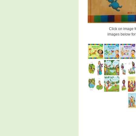
Click on image fo
images below for 