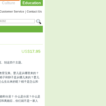
Culture
Education
Customer Service
|
Contact Us
US$
17.95
死、别这四个主题。
教育宝典。婴儿是从哪里来的？
？精子和卵子是从哪儿来的？婴儿
怎么生出来的呢？精子是怎么和
离婚和分居？ 什么是分居？什么是
居和离婚后，你们就不是一家人