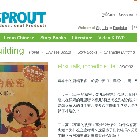
Cart
|
Account
|
Welcome!
Sign-in
or
Register
Learn Chinese
Story Books
Literature
Video & DVD
uilding
Home
»
Chinese Books
»
Story Books
»
Character Building
First Talk, Incredible life
BSK092
每本书的篇幅不多，却切中要点，囊括生、离、
一．生 《出生的秘密：婴儿从哪来》低幼儿童性
婴儿在妈妈的哪里呀？婴儿*初是怎么形成的呢
是怎么长大的呀？婴儿要多久才能出生？婴儿是
卵子相遇的？
二．离 《家庭的改变：离婚和分居》 为什么有
离婚？为什么会这样呢？这是孩子们的错吗？分
了吗？分居和离婚对家庭有什么影响？