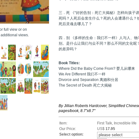
三．死 《*好的告别：死亡大揭秘》怎样向孩子
死吗？人死后会发生什么？死的人会遭遇什么？
死后灵魂去哪儿了？
r full view or on
additional views.
四．别 《多样的生命：我们不一样》人与人、物
别。是什么让我们与众不同？那么不同的文化呢
的差异吗？
Book Titles:
Where Did the Baby Come From? 婴儿从哪来
We Are Different 我们不一样
Divorce and Separation 离婚和分居
The Secret of Death 死亡大揭秘
By Jillian Roberts Hardcover, Simplified Chine
pages/book, 8.7"x8.7"
Item:
First Talk, Incredible life
Our Price:
US$
17.95
Select option: