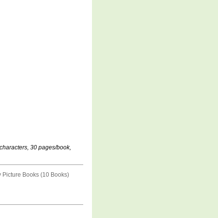
 characters, 30 pages/book,
y Picture Books (10 Books)