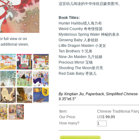
适宜幼儿阅读的中华传统启蒙类图书。
Book Titles:
Hunter Hailibu猎人海力布
Weird Country 奇奇怪怪国
Mysterious Spring Water 神秘的泉水
r full view or on
Ginseng Baby 人参娃娃
additional views.
Little Dragon Maiden 小龙女
Ten Brothers 十兄弟
Nine-Jin Maiden 九斤姑娘
Precious Mirror 宝镜
Shooting The Moon射月亮
Red Date Baby 枣孩儿
By Xingtian Jiu, Paperback, Simplified Chinese
9.35"x6.5"
Item:
Chinese Traditional Fair
Our Price:
US$
99.95
How many?