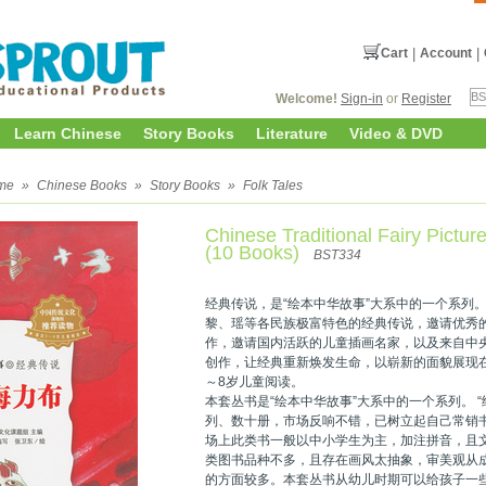
Cart
|
Account
|
Welcome!
Sign-in
or
Register
Learn Chinese
Story Books
Literature
Video & DVD
me
»
Chinese Books
»
Story Books
»
Folk Tales
Chinese Traditional Fairy Pictur
(10 Books)
BST334
经典传说，是“绘本中华故事”大系中的一个系列
黎、瑶等各民族极富特色的经典传说，邀请优秀
作，邀请国内活跃的儿童插画名家，以及来自中
创作，让经典重新焕发生命，以崭新的面貌展现在
～8岁儿童阅读。
本套丛书是“绘本中华故事”大系中的一个系列。 
列、数十册，市场反响不错，已树立起自己常销
场上此类书一般以中小学生为主，加注拼音，且文
类图书品种不多，且存在画风太抽象，审美观从
的方面较多。本套丛书从幼儿时期可以给孩子一